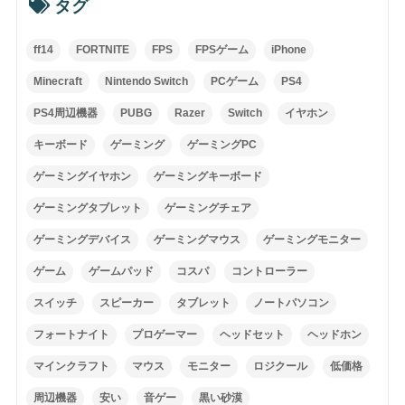
タグ
ff14
FORTNITE
FPS
FPSゲーム
iPhone
Minecraft
Nintendo Switch
PCゲーム
PS4
PS4周辺機器
PUBG
Razer
Switch
イヤホン
キーボード
ゲーミング
ゲーミングPC
ゲーミングイヤホン
ゲーミングキーボード
ゲーミングタブレット
ゲーミングチェア
ゲーミングデバイス
ゲーミングマウス
ゲーミングモニター
ゲーム
ゲームパッド
コスパ
コントローラー
スイッチ
スピーカー
タブレット
ノートパソコン
フォートナイト
プロゲーマー
ヘッドセット
ヘッドホン
マインクラフト
マウス
モニター
ロジクール
低価格
周辺機器
安い
音ゲー
黒い砂漠