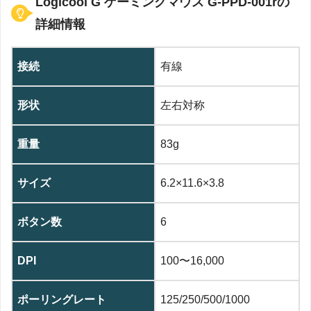
Logicool G ゲーミングマウス G-PPD-001rの
詳細情報
接続
有線
形状
左右対称
重量
83g
サイズ
6.2×11.6×3.8
ボタン数
6
DPI
100〜16,000
ポーリングレート
125/250/500/1000