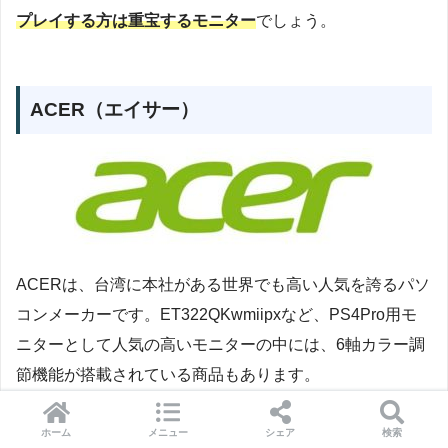
プレイする方は重宝するモニター
でしょう。
ACER（エイサー）
ACERは、台湾に本社がある世界でも高い人気を誇るパソ
コンメーカーです。ET322QKwmiipxなど、PS4Pro用モ
ニターとして人気の高いモニターの中には、6軸カラー調
節機能が搭載されている商品もあります。
通常は赤、緑、青で様々な色を表現していますが、
ACER
ホーム
メニュー
シェア
検索